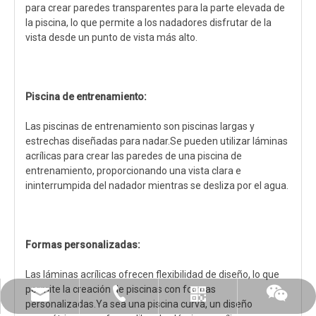
para crear paredes transparentes para la parte elevada de
la piscina, lo que permite a los nadadores disfrutar de la
vista desde un punto de vista más alto.
Piscina de entrenamiento:
Las piscinas de entrenamiento son piscinas largas y
estrechas diseñadas para nadar.Se pueden utilizar láminas
acrílicas para crear las paredes de una piscina de
entrenamiento, proporcionando una vista clara e
ininterrumpida del nadador mientras se desliza por el agua.
Formas personalizadas:
Las láminas acrílicas ofrecen flexibilidad de diseño, lo que
permite la creación de piscinas con formas
leyu02@leyuacrylic.com
+86-13584439533
Whatsapp
chatear
personalizadas.Ya sea una piscina curva, un diseño