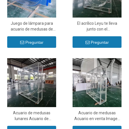
Juego de lámpara para
El acrílico Leyu te lleva
acuario de medusas de
junto con el
acuario de medusas de
descubrimiento del
fantasía-leyu Aquarium
acuario de medusas.
Preguntar
Preguntar
Acuario de medusas
Acuario de medusas
lunares Acuario de
Acuario en venta Imagen
medusas falso en casa
Acuario de medusas-leyu