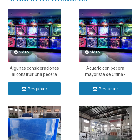
vídeo
vídeo
Algunas consideraciones
Acuario con pecera
al construir una pecera
mayorista de China -
leyu te lo contamos: Leyu
Acrílico Leyu
Acrylic
Preguntar
Preguntar