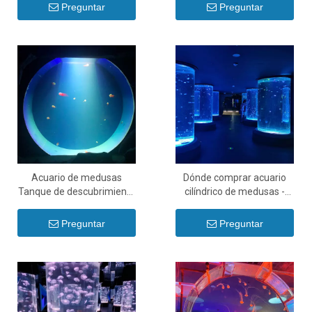
Acuario de medusas
Preguntar
Preguntar
Acuario de medusas
Dónde comprar acuario
Tanque de descubrimiento
cilíndrico de medusas -
del Acuario de Medusas de
Leyu
agua Dulce - leyu
Preguntar
Preguntar