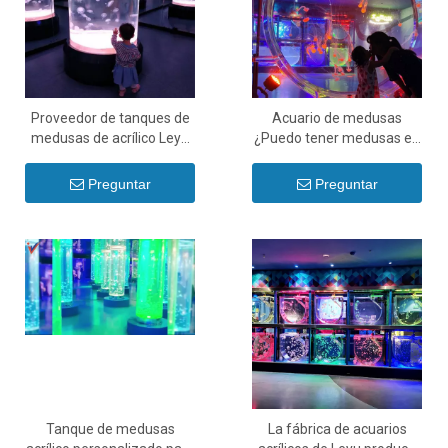
Proveedor de tanques de
Acuario de medusas
medusas de acrílico Leyu
¿Puedo tener medusas en
Personalización
mi acuario? - Leyu
profesional - Leyu
Preguntar
Preguntar
Tanque de medusas
La fábrica de acuarios