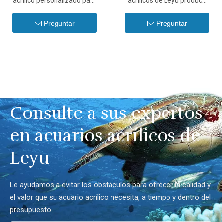
acrílico personalizado para
acrílicos de Leyu produce
acuario de medusas qué
un acuario acrílico de 100
estilos - Leyu
galones - Leyu
Preguntar
Preguntar
Consulte a sus expertos
en acuarios acrílicos de
Leyu
Le ayudamos a evitar los obstáculos para ofrecer la calidad y
el valor que su acuario acrílico necesita, a tiempo y dentro del
presupuesto.