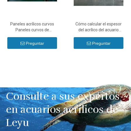
Paneles acrílicos curvos
Cómo calcular el espesor
Paneles curvos de
del acrílico del acuario
plexiglás® Cómo doblar
Espesor acrílico para
láminas acrílicas - Leyu
calculadora de acuario -
Preguntar
Preguntar
Leyu
Consulte a sus expertos
en acuarios acrílicos de
Leyu