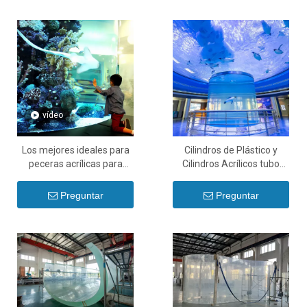
vídeo
Los mejores ideales para
Cilindros de Plástico y
peceras acrílicas para
Cilindros Acrílicos tubo
acuarios de agua dulce -
acrílico transparente de
Leyu
gran diámetro y tubo
Preguntar
Preguntar
cilíndrico de PMMA - Leyu