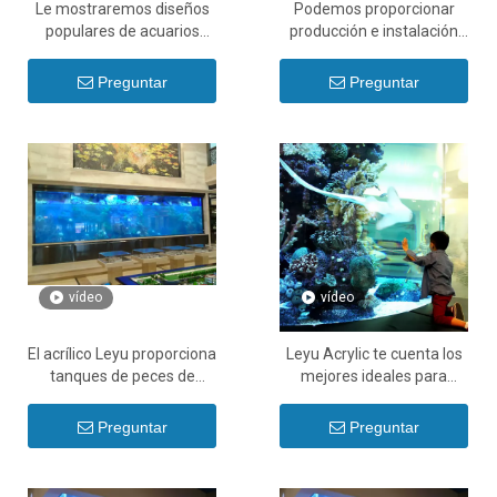
Le mostraremos diseños
Podemos proporcionar
populares de acuarios
producción e instalación
acrílicos en 2024 - Leyu
de peceras acrílicas para
acuarios grandes - Leyu
Preguntar
Preguntar
vídeo
vídeo
El acrílico Leyu proporciona
Leyu Acrylic te cuenta los
tanques de peces de
mejores ideales para
acuario acrílicos grandes y
peceras acrílicas para
transparentes a la venta -
acuarios de agua dulce -
Preguntar
Preguntar
Leyu
Leyu