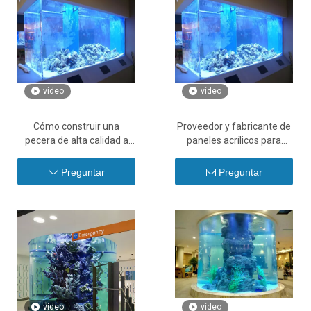
vídeo
vídeo
Cómo construir una
Proveedor y fabricante de
pecera de alta calidad a
paneles acrílicos para
buen precio - Leyu acrílico
peceras de acrílico chino -
Leyu
Preguntar
Preguntar
vídeo
vídeo