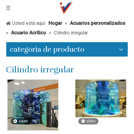
Usted está aquí:
Hogar
»
Acuarios personalizados
»
Acuario Acrílico
»
Cilindro irregular
categoria de producto
Cilindro irregular
vídeo
vídeo