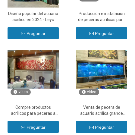
Diseño popular del acuario
Producción e instalación
acrílico en 2024 - Leyu
de peceras acrílicas para
acuarios grandes - Leyu
Preguntar
Preguntar
vídeo
vídeo
Compre productos
Venta de pecera de
acrílicos para peceras a
acuario acrílica grande
precios de venta en línea -
transparente - Leyu
Leyu
Preguntar
Preguntar