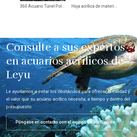
360 Acuario Túnel Polar Ocean World - Leyu
Hoja acrílica de material lucitado para acuarios en forma personalizada
Consulte a sus expertos
en acuarios acrílicos de
Leyu
Le ayudamos a evitar los obstáculos para ofrecer la calidad y
el valor que su acuario acrílico necesita, a tiempo y dentro del
presupuesto.
Póngase en contacto con el equipo de acrílico de