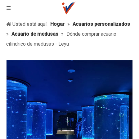
Usted está aquí:
Hogar
»
Acuarios personalizados
»
Acuario de medusas
»
Dónde comprar acuario
cilíndrico de medusas - Leyu