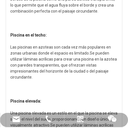
lo que permite que el agua fluya sobre el borde y crea una
combinación perfecta con el paisaje circundante.
Piscina en el techo:
Las piscinas en azoteas son cada vez más populares en
zonas urbanas donde el espacio es limitado.Se pueden
utilizar láminas acrílicas para crear una piscina en la azotea
con paredes transparentes, que ofrezcan vistas
impresionantes del horizonte de la ciudad o del paisaje
circundante.
Piscina elevada:
Una piscina elevada es un estilo en el que la piscina se eleva
sobre el nivel del suelo, proporcionando un diseño único y
leyu02@leyuacrylic.com
+86-13584439533
Whatsapp
chatear
visualmente atractivo.Se pueden utilizar láminas acrílicas