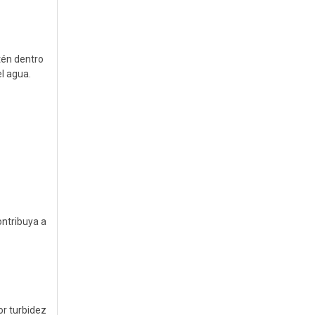
tén dentro
el agua.
ontribuya a
or turbidez