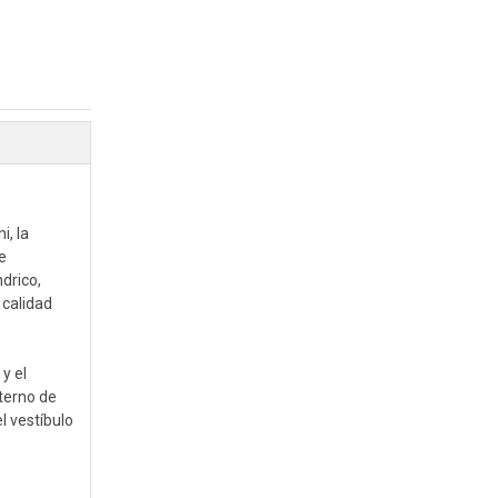
i, la
e
drico,
 calidad
y el
xterno de
l vestíbulo