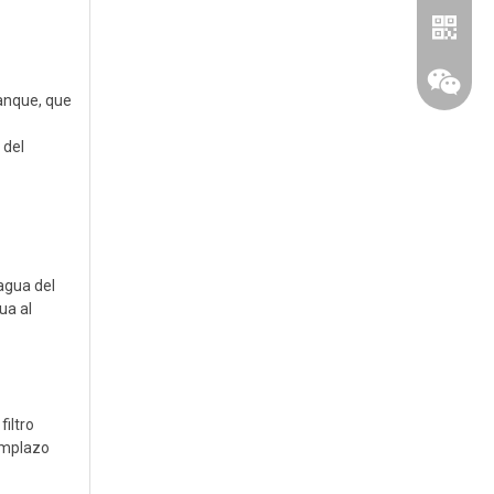
anque, que
 del
agua del
Whatsa
ua al
chatear
filtro
eemplazo