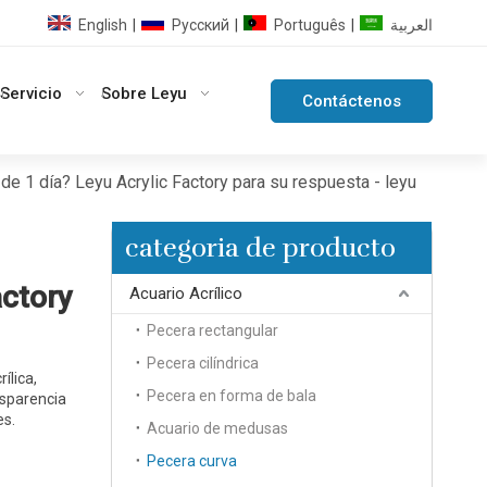
English
Pусский
Português
العربية
|
|
|
Servicio
Sobre Leyu
Contáctenos
e 1 día? Leyu Acrylic Factory para su respuesta - leyu
categoria de producto
actory
Acuario Acrílico
Pecera rectangular
Pecera cilíndrica
ílica,
Pecera en forma de bala
nsparencia
es.
Acuario de medusas
Pecera curva