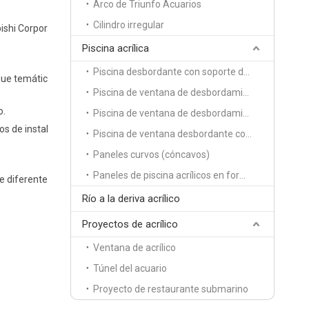
Arco de Triunfo Acuarios
Cilindro irregular
bishi Corpor
Piscina acrílica
Piscina desbordante con soporte de un solo lado
que temátic
Piscina de ventana de desbordamiento de soporte de dos lados
o.
Piscina de ventana de desbordamiento con soporte de 3 lados
os de instal
Piscina de ventana desbordante con soporte de cuatro lados
Paneles curvos (cóncavos)
Paneles de piscina acrílicos en forma de S
de diferente
Río a la deriva acrílico
Proyectos de acrílico
Ventana de acrílico
Túnel del acuario
Proyecto de restaurante submarino