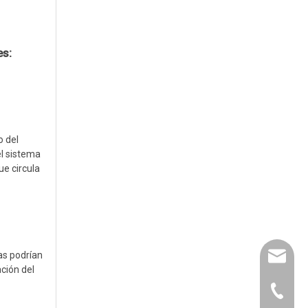
es:
o del
el sistema
ue circula
as podrían
leyu02@
ción del
leyu@ac
+86-135