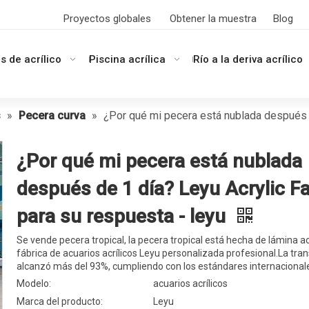
Proyectos globales
Obtener la muestra
Blog
s de acrílico
Piscina acrílica
Río a la deriva acrílico
s
»
Pecera curva
»
¿Por qué mi pecera está nublada después d
¿Por qué mi pecera está nublada
después de 1 día? Leyu Acrylic F
para su respuesta - leyu
Se vende pecera tropical, la pecera tropical está hecha de lámina acr
fábrica de acuarios acrílicos Leyu personalizada profesional.La tra
alcanzó más del 93%, cumpliendo con los estándares internacional
Modelo:
acuarios acrílicos
Marca del producto:
Leyu