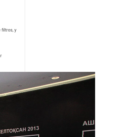
iltros, y
r