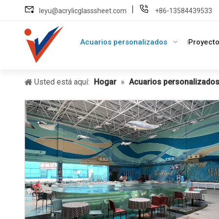
leyu@acrylicglasssheet.com
+86-13584439533
Acuarios personalizados
Proyecto
Usted está aquí:
Hogar
»
Acuarios personalizado