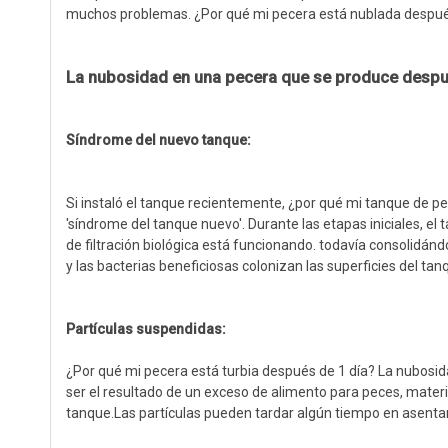
muchos problemas. ¿Por qué mi pecera está nublada despué
La nubosidad en una pecera que se produce después
Síndrome del nuevo tanque:
Si instaló el tanque recientemente, ¿por qué mi tanque de p
'síndrome del tanque nuevo'. Durante las etapas iniciales, e
de filtración biológica está funcionando. todavía consolidán
y las bacterias beneficiosas colonizan las superficies del tan
Partículas suspendidas:
¿Por qué mi pecera está turbia después de 1 día? La nubosida
ser el resultado de un exceso de alimento para peces, materi
tanque.Las partículas pueden tardar algún tiempo en asentar