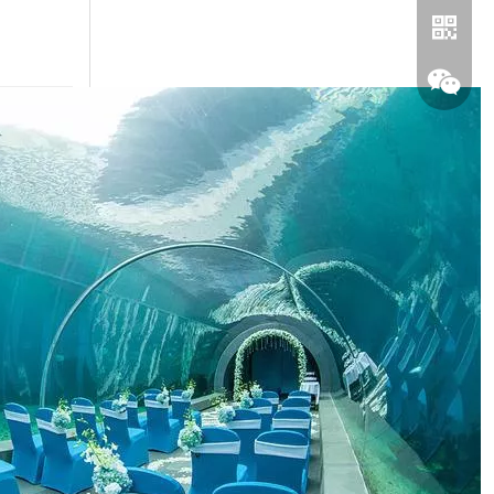
Whatsa
chatear