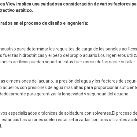
 sea View implica una cuidadosa consideración de varios factores pa
tractivo estético.
rados en el proceso de diseño e ingeniería:
austivo para determinar los requisitos de carga de los paneles acrílico
s fuerzas hidrostáticas y el peso del propio acuario.Los ingenieros utili
neles acrílicos puedan soportar estas fuerzas sin deformarse ni fallar.
 las dimensiones del acuario, la presión del agua y los factores de segur
 aquellos con presiones de agua más altas para proporcionar suficient
uidadosamente para garantizar la longevidad y seguridad del acuario.
vos especializados o técnicas de soldadura con solventes.El proceso d
y estancas.Las uniones suelen estar reforzadas con tiras o tirantes acríl
.