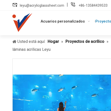
leyu@acrylicglasssheet.com
+86-13584439533
Acuarios personalizados
Proyecto
Usted está aquí:
Hogar
»
Proyectos de acrílico
»
láminas acrílicas Leyu