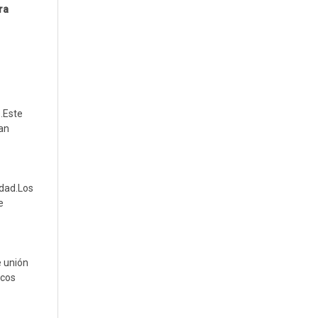
ra
s.Este
zan
idad.Los
e
e unión
icos