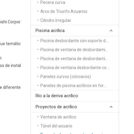
Pecera curva
Arco de Triunfo Acuarios
Cilindro irregular
bishi Corpor
Piscina acrílica
Piscina desbordante con soporte de un solo lado
que temátic
Piscina de ventana de desbordamiento de soporte de dos lados
o.
Piscina de ventana de desbordamiento con soporte de 3 lados
os de instal
Piscina de ventana desbordante con soporte de cuatro lados
Paneles curvos (cóncavos)
Paneles de piscina acrílicos en forma de S
de diferente
Río a la deriva acrílico
Proyectos de acrílico
Ventana de acrílico
Túnel del acuario