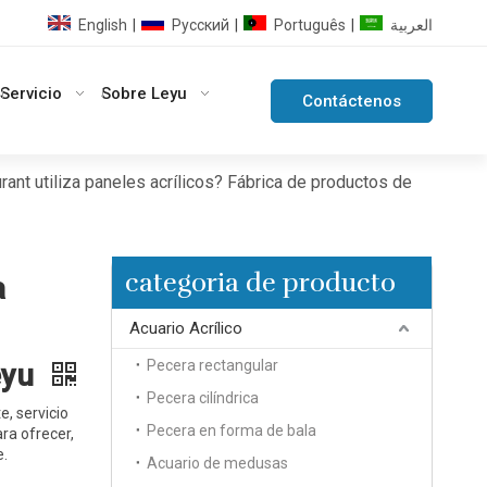
English
Pусский
Português
العربية
|
|
|
Servicio
Sobre Leyu
Contáctenos
ant utiliza paneles acrílicos? Fábrica de productos de
categoria de producto
a
Acuario Acrílico
Pecera rectangular
eyu
Pecera cilíndrica
, servicio
Pecera en forma de bala
ra ofrecer,
e.
Acuario de medusas