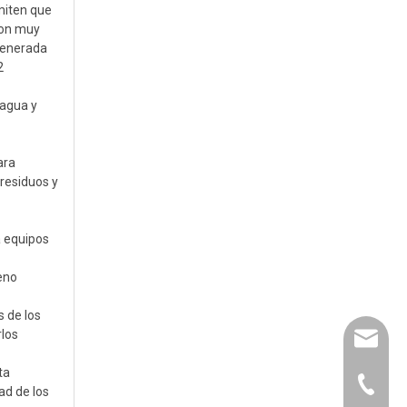
rmiten que
 son muy
 generada
2
 agua y
ara
 residuos y
a equipos
geno
 de los
rlos
leyu02@
ta
leyu@ac
+86-135
ad de los