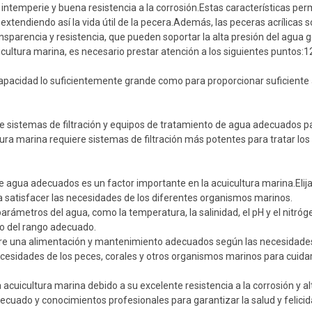
a intemperie y buena resistencia a la corrosión.Estas características pe
, extendiendo así la vida útil de la pecera.Además, las peceras acrílicas
nsparencia y resistencia, que pueden soportar la alta presión del agua
uicultura marina, es necesario prestar atención a los siguientes puntos:1
capacidad lo suficientemente grande como para proporcionar suficiente
ice sistemas de filtración y equipos de tratamiento de agua adecuados p
ura marina requiere sistemas de filtración más potentes para tratar los
 de agua adecuados es un factor importante en la acuicultura marina.Elij
a satisfacer las necesidades de los diferentes organismos marinos.
arámetros del agua, como la temperatura, la salinidad, el pH y el nitró
ro del rango adecuado.
ere una alimentación y mantenimiento adecuados según las necesidades
esidades de los peces, corales y otros organismos marinos para cuida
acuicultura marina debido a su excelente resistencia a la corrosión y al
uado y conocimientos profesionales para garantizar la salud y felicid