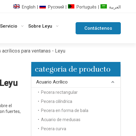
English
Pусский
Português
العربية
|
|
|
Servicio
Sobre Leyu
Contáctenos
 acrílicos para ventanas - Leyu
categoria de producto
 Leyu
Acuario Acrílico
Pecera rectangular
Pecera cilíndrica
obre el
Pecera en forma de bala
son fuertes,
Acuario de medusas
Pecera curva