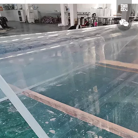
Whatsa
chatear