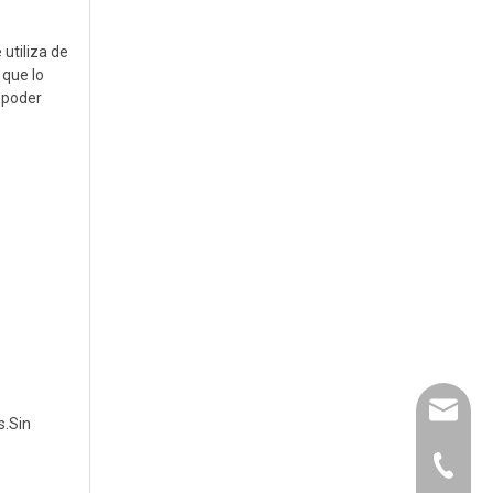
 utiliza de
 que lo
a poder
leyu02@
s.Sin
leyu@ac
+86-135