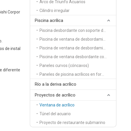
Arco de Triunfo Acuarios
Cilindro irregular
bishi Corpor
Piscina acrílica
Piscina desbordante con soporte de un solo lado
Piscina de ventana de desbordamiento de soporte de dos lados
o.
Piscina de ventana de desbordamiento con soporte de 3 lados
os de instal
Piscina de ventana desbordante con soporte de cuatro lados
Paneles curvos (cóncavos)
de diferente
Paneles de piscina acrílicos en forma de S
Río a la deriva acrílico
Proyectos de acrílico
Ventana de acrílico
Túnel del acuario
Proyecto de restaurante submarino