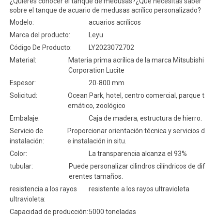
¿Quieres conocer el tanque de medusas?¿Qué necesitas saber
sobre el tanque de acuario de medusas acrílico personalizado?
Modelo:
acuarios acrílicos
Marca del producto:
Leyu
Código De Producto:
LY2023072702
Material:
Materia prima acrílica de la marca Mitsubishi
Corporation Lucite
Espesor:
20-800 mm
Solicitud:
Ocean Park, hotel, centro comercial, parque t
emático, zoológico
Embalaje:
Caja de madera, estructura de hierro.
Servicio de
Proporcionar orientación técnica y servicios d
instalación:
e instalación in situ.
Color:
La transparencia alcanza el 93%
tubular:
Puede personalizar cilindros cilíndricos de dif
erentes tamaños.
resistencia a los rayos
resistente a los rayos ultravioleta
ultravioleta:
Capacidad de producción:
5000 toneladas