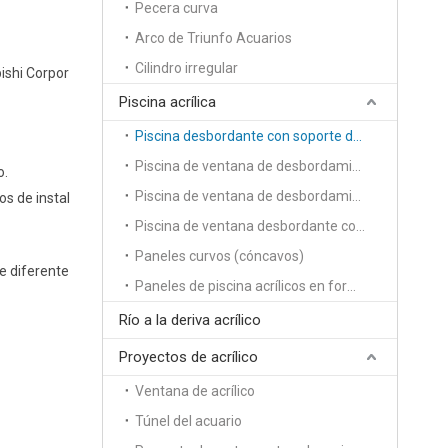
Pecera curva
Arco de Triunfo Acuarios
Cilindro irregular
bishi Corpor
Piscina acrílica
Piscina desbordante con soporte de un solo lado
Piscina de ventana de desbordamiento de soporte de dos lados
o.
Piscina de ventana de desbordamiento con soporte de 3 lados
os de instal
Piscina de ventana desbordante con soporte de cuatro lados
Paneles curvos (cóncavos)
de diferente
Paneles de piscina acrílicos en forma de S
Río a la deriva acrílico
Proyectos de acrílico
Ventana de acrílico
Túnel del acuario