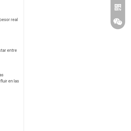
pesor real
star entre
as
Whatsa
luir en las
chatear