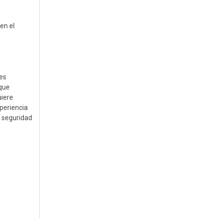
en el
les
 que
uiere
xperiencia
a seguridad