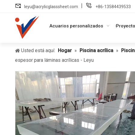
leyu@acrylicglasssheet.com
+86-13584439533
Acuarios personalizados
Proyecto
Usted está aquí:
Hogar
»
Piscina acrílica
»
Pisci
espesor para láminas acrílicas - Leyu