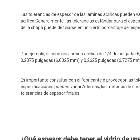
Las tolerancias de espesor de las láminas acrílicas pueden va
acrílico.Generalmente, las tolerancias estándar para el espeso
de la chapa puede desviarse en un cierto porcentaje del esp
Por ejemplo, si tiene una lámina acrílica de 1/4 de pulgada (
0,2375 pulgadas (6,0325 mm) y 0,2625 pulgadas (6,7275 mm
Es importante consultar con el fabricante o proveedor las tol
especificaciones pueden variar.Además, los métodos de corte 
tolerancias de espesor finales.
¿Qué espesor debe tener el vidrio de una