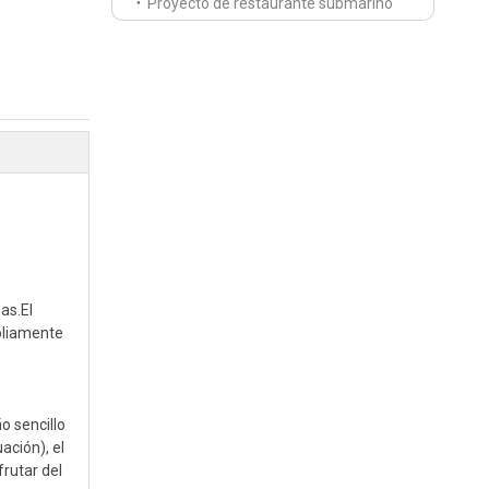
Proyecto de restaurante submarino
as.El
mpliamente
o sencillo
ación), el
rutar del