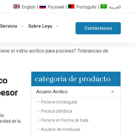
English
Pусский
Português
العربية
|
|
|
Servicio
Sobre Leyu
Contáctenos
ene el vidrio acrílico para piscinas? Tolerancias de
categoria de producto
co
pesor
Acuario Acrílico
Pecera rectangular
Pecera cilíndrica
la
Pecera en forma de bala
uridad de la
Acuario de medusas