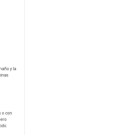
maño y la
cinas
s o con
iero
ido.