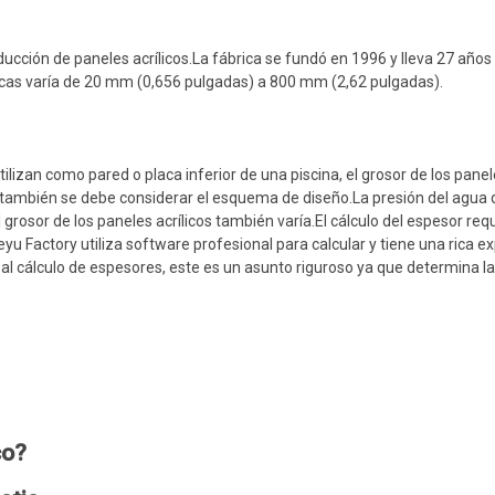
ucción de paneles acrílicos.La fábrica se fundó en 1996 y lleva 27 años 
licas varía de 20 mm (0,656 pulgadas) a 800 mm (2,62 pulgadas).
utilizan como pared o placa inferior de una piscina, el grosor de los pane
a y también se debe considerar el esquema de diseño.La presión del agua
l grosor de los paneles acrílicos también varía.El cálculo del espesor req
eyu Factory utiliza software profesional para calcular y tiene una rica e
o al cálculo de espesores, este es un asunto riguroso ya que determina l
co?