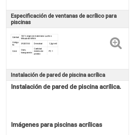
Especificación de ventanas de acrílico para
piscinas
100% virgen de materiales Lucite o
Calidad
Mitsubishi MMA
Código
39205100
Densidad
1,2g/cm3
hs
Cantidad
Claro,
Color
mínima de
PC 1
transparente
pedido
Espesor: bloque fundido de 20-300 mm, acrílico
laminado de 300-800 mm
Cualquier tamaño se puede personalizar mediante
unión química y flexión.
Instalación de pared de piscina acrílica
Instalación de pared de piscina acrílica.
Imágenes para piscinas acrílicas