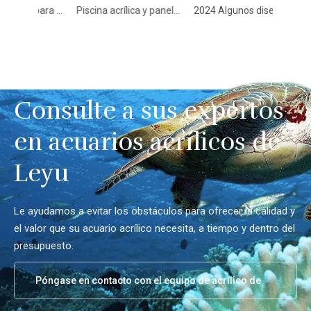
Consideraciones para la construcción de acuarios con panel acrílico - Leyu
Piscina acrílica y paneles estructurales acrílicos producidos en fábrica - Leyu
2024 Algunos diseños comunes para piscinas acrílicas - Leyu
Consulte a sus expertos
en acuarios acrílicos de
Leyu
Le ayudamos a evitar los obstáculos para ofrecer la calidad y
el valor que su acuario acrílico necesita, a tiempo y dentro del
presupuesto.
Póngase en contacto con el equipo de acrílico de