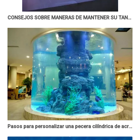
CONSEJOS SOBRE MANERAS DE MANTENER SU TANQUE DE ACRÍLICO LIBRE DE RAYONES - LEYU ACRYLIC
Pasos para personalizar una pecera cilíndrica de acrílico.-- Acrílico Leyu