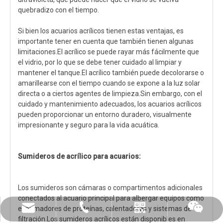
quebradizo con el tiempo.
Si bien los acuarios acrílicos tienen estas ventajas, es
importante tener en cuenta que también tienen algunas
limitaciones.El acrílico se puede rayar más fácilmente que
el vidrio, por lo que se debe tener cuidado al limpiar y
mantener el tanque.El acrílico también puede decolorarse o
amarillearse con el tiempo cuando se expone a la luz solar
directa o a ciertos agentes de limpieza.Sin embargo, con el
cuidado y mantenimiento adecuados, los acuarios acrílicos
pueden proporcionar un entorno duradero, visualmente
impresionante y seguro para la vida acuática.
Sumideros de acrílico para acuarios:
Los sumideros son cámaras o compartimentos adicionales
conectados al acuario principal para albergar equipos como
espumadores de proteínas, calentadores y sistemas de
leyu02@leyuacrylic.com
+86-13584439533
Whatsapp
chatear
filtración.Los sumideros acrílicos están disponibles en